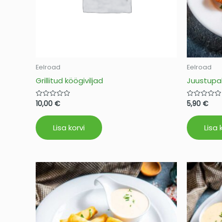
Eelroad
Eelroad
Grillitud köögiviljad
Juustupal
10,00
€
5,90
€
Hinnanguga
Hinnanguga
0
0
/
/
5
5
Lisa korvi
Lisa 