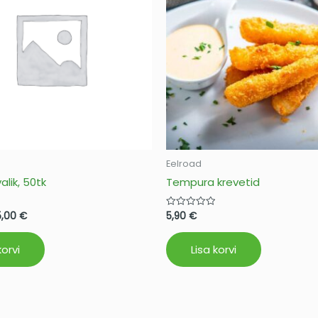
Eelroad
alik, 50tk
Tempura krevetid
5,00
€
5,90
€
Hinnanguga
0
/
5
korvi
Lisa korvi