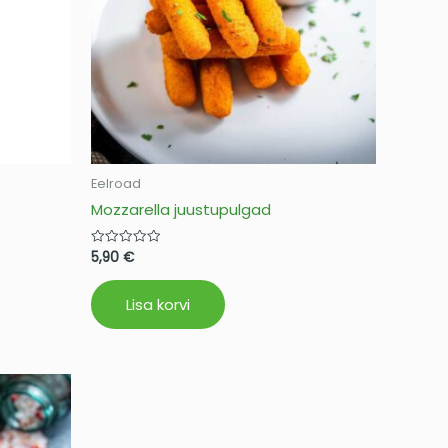
Eelroad
Mozzarella juustupulgad
5,90
€
Hinnanguga
0
/
5
Lisa korvi