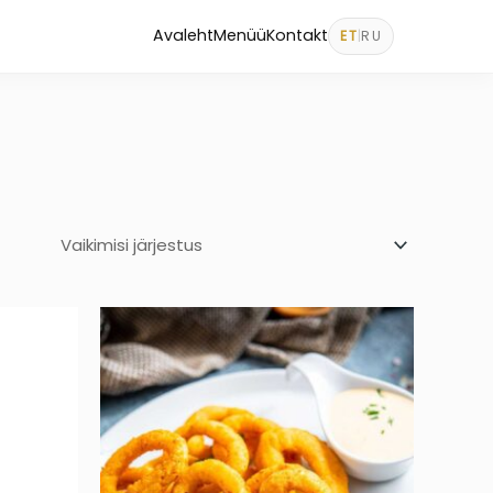
Avaleht
Menüü
Kontakt
ET
|
RU