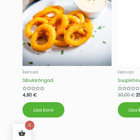
Eelroad
Eelroad
Sibularõngad
Suupistev
4,90
€
30,00
€
2
Hinnanguga
Hinnanguga
0
0
/
/
5
5
Lisa korvi
Lisa 
0