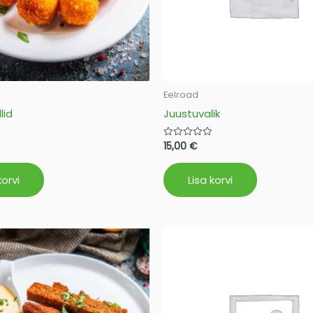
Eelroad
lid
Juustuvalik
15,00
€
Hinnanguga
0
/
5
korvi
Lisa korvi