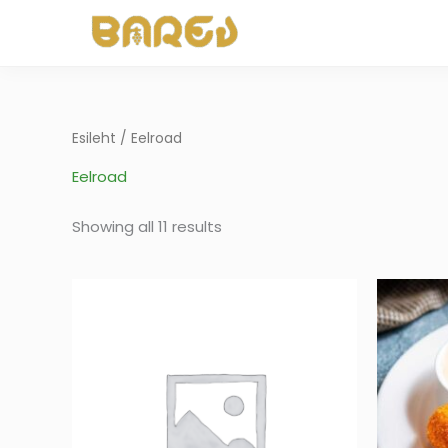
Skip
to
content
Esileht
/ Eelroad
Eelroad
Showing all 11 results