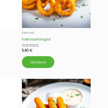
Eelroad
Kalmaarirõngad
5,90
€
Hinnanguga
0
/
5
Lisa korvi