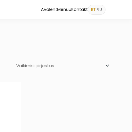
Avaleht
Menüü
Kontakt
ET
|
RU