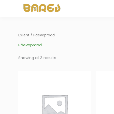
Skip
to
content
Esileht
/ Päevapraad
Päevapraad
Showing all 3 results