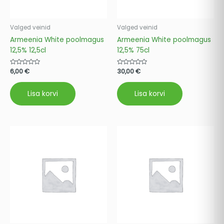
Valged veinid
Valged veinid
Armeenia White poolmagus
Armeenia White poolmagus
12,5% 12,5cl
12,5% 75cl
Hinnanguga
6,00
€
Hinnanguga
30,00
€
0
0
/
/
5
5
Lisa korvi
Lisa korvi