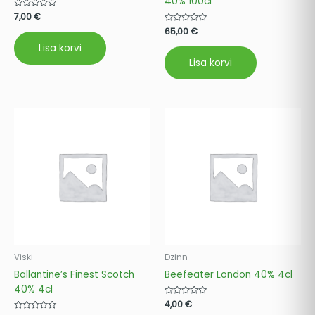
40% 100cl
Hinnanguga
7,00
€
0
Hinnanguga
65,00
€
/
0
5
/
Lisa korvi
5
Lisa korvi
Viski
Dzinn
Ballantine’s Finest Scotch
Beefeater London 40% 4cl
40% 4cl
Hinnanguga
4,00
€
0