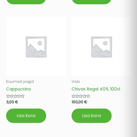
Kuumad joogid
Viski
Cappuccino
Chivas Regal 40% 100cl
Hinnanguga
3,00
€
Hinnanguga
100,00
€
0
0
/
/
5
5
Lisa korvi
Lisa korvi