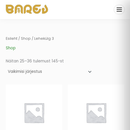
Skip
to
content
Esileht
/
Shop
/ Lehekülg 3
Shop
Näitan 25–36 tulemust 145-st