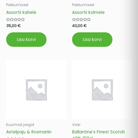
Pakkumised
Pakkumised
Assortii kahele
Assortii kolmele
Hinnanguga
35,00
€
Hinnanguga
40,00
€
0
0
/
/
5
5
Lisa korvi
Lisa korvi
Kuumad joogid
Viski
Astelpaju & Rosmariin
Ballantine’s Finest Scotch