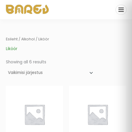
Skip
to
content
Esileht
/
Alkohol
/ Liköör
Liköör
Showing all 6 results