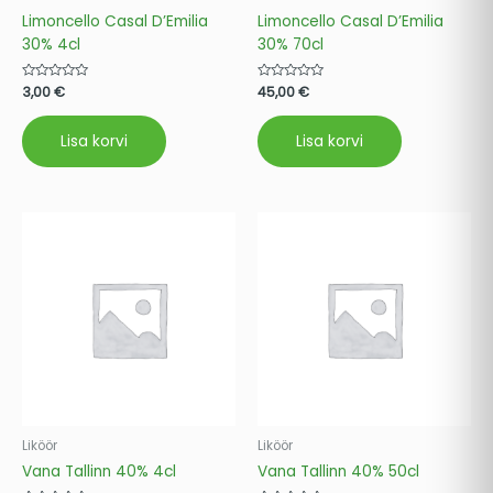
Limoncello Casal D’Emilia
Limoncello Casal D’Emilia
30% 4cl
30% 70cl
Hinnanguga
3,00
€
Hinnanguga
45,00
€
0
0
/
/
5
5
Lisa korvi
Lisa korvi
Liköör
Liköör
Vana Tallinn 40% 4cl
Vana Tallinn 40% 50cl