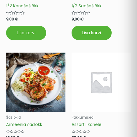
1/2 Kanašašlõkk
1/2 Seašašlõkk
Hinnanguga
9,00
€
Hinnanguga
9,00
€
0
0
/
/
5
5
Lisa korvi
Lisa korvi
Šašlõkid
Pakkumised
Armeenia šašlõkk
Assortii kahele
Hinnanguga
Hinnanguga