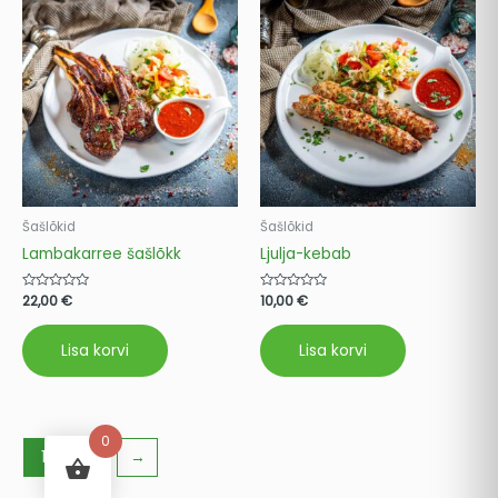
Šašlõkid
Šašlõkid
Lambakarree šašlõkk
Ljulja-kebab
Hinnanguga
22,00
€
Hinnanguga
10,00
€
0
0
/
/
5
5
Lisa korvi
Lisa korvi
0
1
2
→