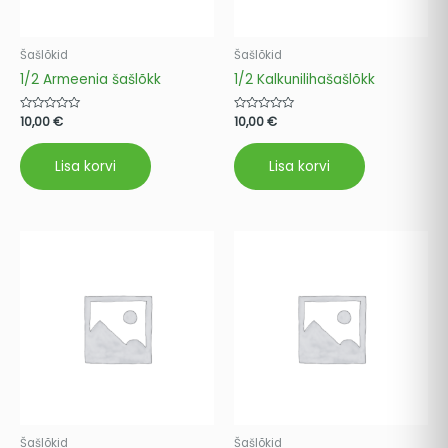
Šašlõkid
Šašlõkid
1/2 Armeenia šašlõkk
1/2 Kalkunilihašašlõkk
Hinnanguga
10,00
€
Hinnanguga
10,00
€
0
0
/
/
5
5
Lisa korvi
Lisa korvi
Šašlõkid
Šašlõkid