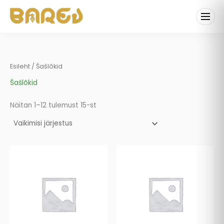
Skip
to
content
Esileht
/ Šašlõkid
Šašlõkid
Näitan 1–12 tulemust 15-st