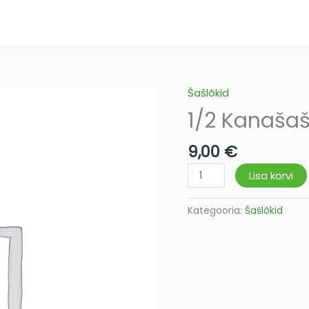
Šašlõkid
1/2
Kanašašlõkk
1/2 Kanašaš
kogus
9,00
€
Lisa korvi
Kategooria:
Šašlõkid