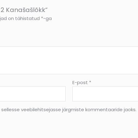
/2 Kanašašlõkk”
jad on tähistatud
*
-ga
E-post
*
s sellesse veebilehitsejasse järgmiste kommentaaride jaoks.