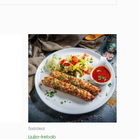
Šašlõkid
Ljulja-kebab