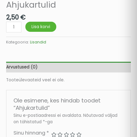
Ahjukartulid
2,50
€
Lisa korvi
Kategooria:
Lisandid
Arvustused (0)
Tooteülevaateid veel ei ole.
Ole esimene, kes hindab toodet
“Ahjukartulid”
Sinu e-postiaadressi ei avaldata.
Nõutavad väljad
on tähistatud
*
-ga
Sinu hinnang
*