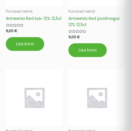
Punased veinid
Punased veinid
Armeenia Red kuiv 12% 12,5cl
Armeenia Red poolmagus
12% 12,5cl
Hinnanguga
6,00
€
0
Hinnanguga
6,00
€
/
0
5
/
Lisa korvi
5
Lisa korvi