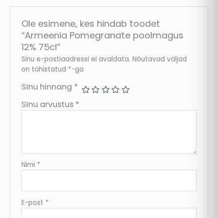
Ole esimene, kes hindab toodet
“Armeenia Pomegranate poolmagus
12% 75cl”
Sinu e-postiaadressi ei avaldata.
Nõutavad väljad
on tähistatud
*
-ga
Sinu hinnang
*
Sinu arvustus
*
Nimi
*
E-post
*