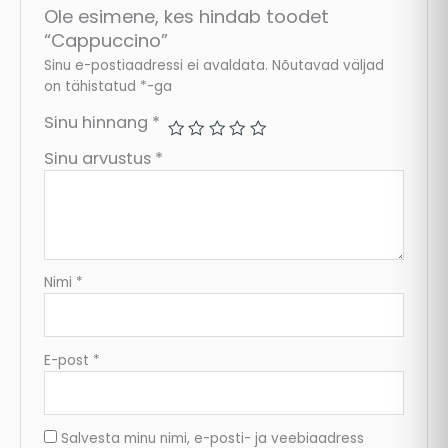
Ole esimene, kes hindab toodet
“Cappuccino”
Sinu e-postiaadressi ei avaldata.
Nõutavad väljad
on tähistatud
*
-ga
Sinu hinnang
*
Sinu arvustus
*
Nimi
*
E-post
*
Salvesta minu nimi, e-posti- ja veebiaadress