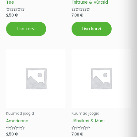
Tee
Tsitruse & Vürtsid
Hinnanguga
2,50
€
Hinnanguga
7,00
€
0
0
/
/
5
5
Lisa korvi
Lisa korvi
Kuumad joogid
Kuumad joogid
Americano
Jõhvikas & Münt
Hinnanguga
2,50
€
Hinnanguga
7,00
€
0
0