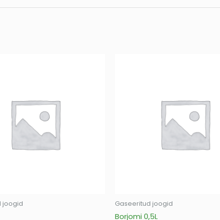
 joogid
Gaseeritud joogid
Borjomi 0,5L