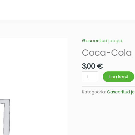
Gaseeritud joogid
Coca-
Cola
Coca-Cola 
0,5L
kogus
3,00
€
Lisa korvi
Kategooria:
Gaseeritud j