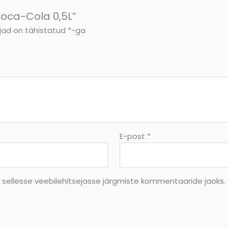
Coca-Cola 0,5L”
jad on tähistatud
*
-ga
E-post
*
s sellesse veebilehitsejasse järgmiste kommentaaride jaoks.