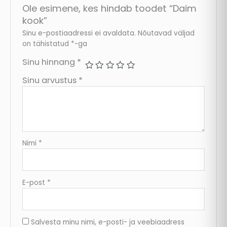
Ole esimene, kes hindab toodet “Daim
kook”
Sinu e-postiaadressi ei avaldata.
Nõutavad väljad
on tähistatud
*
-ga
Sinu hinnang
*
Sinu arvustus
*
Nimi
*
E-post
*
Salvesta minu nimi, e-posti- ja veebiaadress