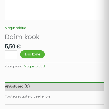
Magustoidud
Daim kook
5,50
€
Lisa korvi
Kategooria:
Magustoidud
Arvustused (0)
Tooteülevaateid veel ei ole.