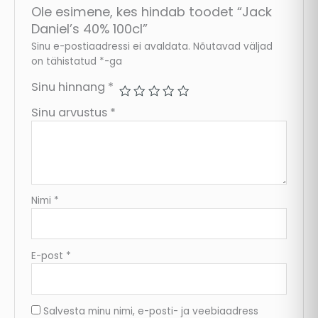
Ole esimene, kes hindab toodet “Jack
Daniel’s 40% 100cl”
Sinu e-postiaadressi ei avaldata.
Nõutavad väljad
on tähistatud
*
-ga
Sinu hinnang
*
Sinu arvustus
*
Nimi
*
E-post
*
Salvesta minu nimi, e-posti- ja veebiaadress