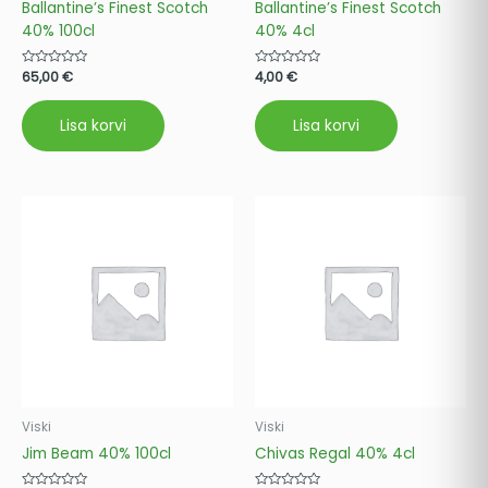
Ballantine’s Finest Scotch
Ballantine’s Finest Scotch
40% 100cl
40% 4cl
Hinnanguga
65,00
€
Hinnanguga
4,00
€
0
0
/
/
5
5
Lisa korvi
Lisa korvi
Viski
Viski
Jim Beam 40% 100cl
Chivas Regal 40% 4cl