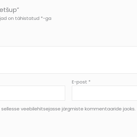
etšup”
jad on tähistatud
*
-ga
E-post
*
s sellesse veebilehitsejasse järgmiste kommentaaride jaoks.