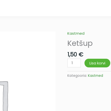
Kastmed
Ketšup
kogus
Ketšup
1,50
€
Lisa korvi
Kategooria:
Kastmed