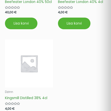
Beefeater London 40% 50cl
Beefeater London 40% 4cl
Hinnanguga
40,00
€
Hinnanguga
4,00
€
0
0
/
/
5
5
Lisa korvi
Lisa korvi
Dzinn
Kingsmill Distilled 38% 4cl
Hinnanguga
4,00
€
0