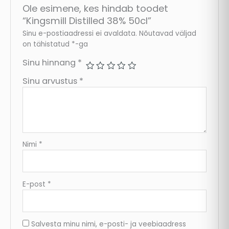
Ole esimene, kes hindab toodet
“Kingsmill Distilled 38% 50cl”
Sinu e-postiaadressi ei avaldata.
Nõutavad väljad
on tähistatud
*
-ga
Sinu hinnang
*
Sinu arvustus
*
Nimi
*
E-post
*
Salvesta minu nimi, e-posti- ja veebiaadress