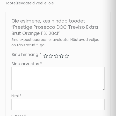
Tooteülevaateid veel ei ole.
Ole esimene, kes hindab toodet
“Prestige Prosecco DOC Treviso Extra
Brut Orange 11% 20cl”
Sinu e-postiaadressi ei avaldata.
Nõutavad väljad
on tähistatud
*
-ga
Sinu hinnang
*
Sinu arvustus
*
Nimi
*