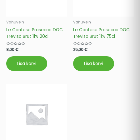
Vahuvein
Vahuvein
Le Contese Prosecco DOC
Le Contese Prosecco DOC
Treviso Brut 11% 20cl
Treviso Brut 11% 75cl
Hinnanguga
8,00
€
Hinnanguga
25,00
€
0
0
/
/
5
5
Lisa korvi
Lisa korvi