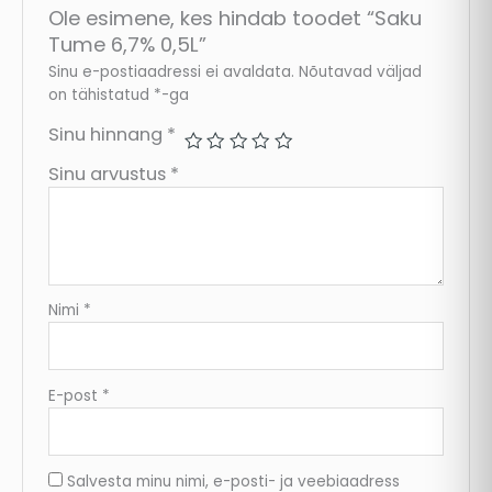
Ole esimene, kes hindab toodet “Saku
Tume 6,7% 0,5L”
Sinu e-postiaadressi ei avaldata.
Nõutavad väljad
on tähistatud
*
-ga
Sinu hinnang
*
Sinu arvustus
*
Nimi
*
E-post
*
Salvesta minu nimi, e-posti- ja veebiaadress