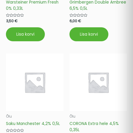
Warsteiner Premium Fresh
Grimbergen Double Ambree
0% 0,33L
6,5% 0,5L
Hinnanguga
3,50
€
Hinnanguga
6,00
€
0
0
/
/
5
5
Lisa korvi
Lisa korvi
Õlu
Õlu
Saku Manchester 4,2% 0,5L
CORONA Extra hele 4,5%
0,35L