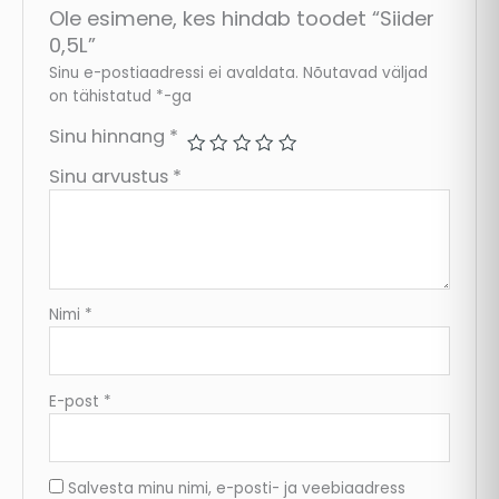
Ole esimene, kes hindab toodet “Siider
0,5L”
Sinu e-postiaadressi ei avaldata.
Nõutavad väljad
on tähistatud
*
-ga
Sinu hinnang
*
Sinu arvustus
*
Nimi
*
E-post
*
Salvesta minu nimi, e-posti- ja veebiaadress