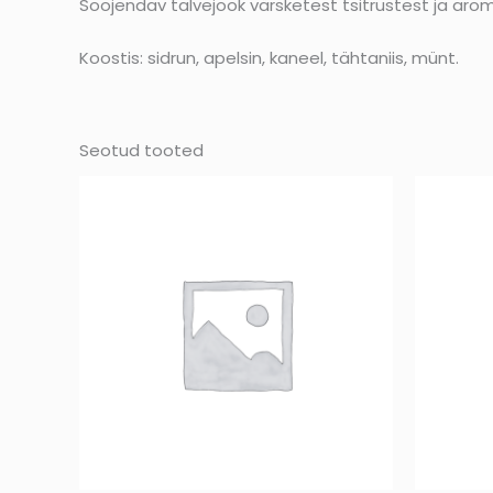
Soojendav talvejook värsketest tsitrustest ja arom
Koostis: sidrun, apelsin, kaneel, tähtaniis, münt.
Seotud tooted