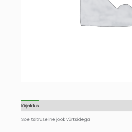
Kirjeldus
Arvustused (0)
Soe tsitruseline jook vürtsidega