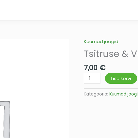
Kuumad joogid
Tsitruse
&
Tsitruse & V
Vürtsid
kogus
7,00
€
Lisa korvi
Kategooria:
Kuumad joog