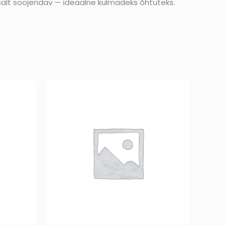
nusalt soojendav — ideaalne külmadeks õhtuteks.