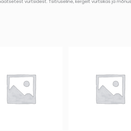
aatsetest vürtsidest. Tsitruseline, kergelt vürtsikas ja mõ