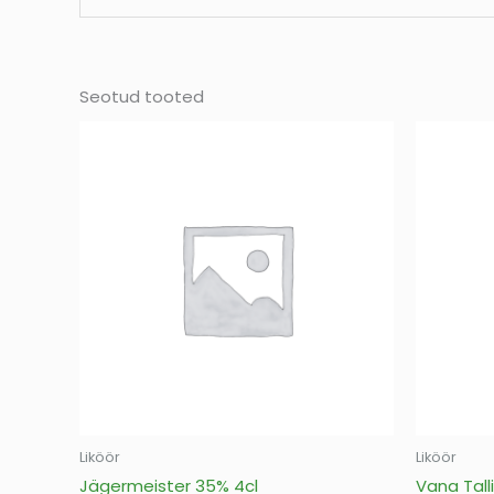
Seotud tooted
Liköör
Liköör
Jägermeister 35% 4cl
Vana Tall