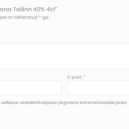
ana Tallinn 40% 4cl”
jad on tähistatud
*
-ga
E-post
*
s sellesse veebilehitsejasse järgmiste kommentaaride jaoks.