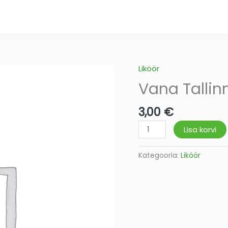
Liköör
Vana
Tallinn
Vana Tallin
40%
4cl
3,00
€
kogus
Lisa korvi
Kategooria:
Liköör