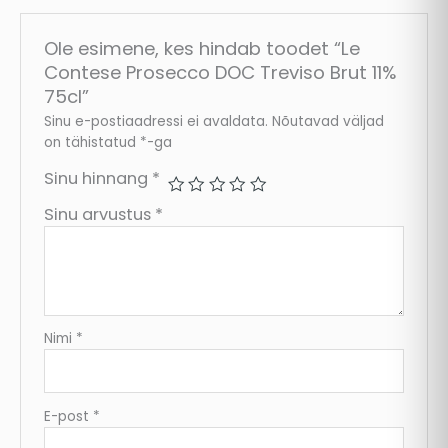
Ole esimene, kes hindab toodet “Le
Contese Prosecco DOC Treviso Brut 11%
75cl”
Sinu e-postiaadressi ei avaldata.
Nõutavad väljad
on tähistatud
*
-ga
Sinu hinnang
*
Sinu arvustus
*
Nimi
*
E-post
*