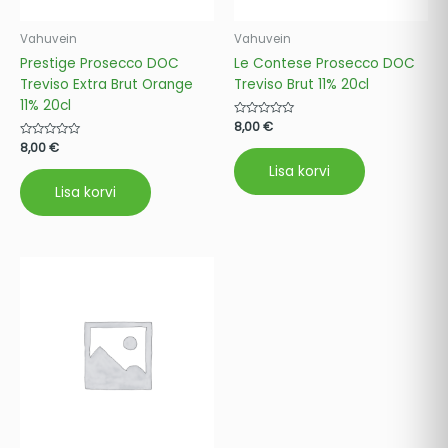
Vahuvein
Vahuvein
Prestige Prosecco DOC
Le Contese Prosecco DOC
Treviso Extra Brut Orange
Treviso Brut 11% 20cl
11% 20cl
Hinnanguga
8,00
€
0
Hinnanguga
8,00
€
/
0
5
/
Lisa korvi
5
Lisa korvi