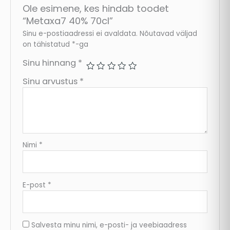
Ole esimene, kes hindab toodet
“Metaxa7 40% 70cl”
Sinu e-postiaadressi ei avaldata.
Nõutavad väljad
on tähistatud
*
-ga
Sinu hinnang
*
Sinu arvustus
*
Nimi
*
E-post
*
Salvesta minu nimi, e-posti- ja veebiaadress