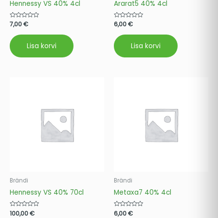
Hennessy VS 40% 4cl
Ararat5 40% 4cl
Hinnanguga
7,00
€
Hinnanguga
6,00
€
0
0
/
/
5
5
Lisa korvi
Lisa korvi
Brändi
Brändi
Hennessy VS 40% 70cl
Metaxa7 40% 4cl
Hinnanguga
100,00
€
Hinnanguga
6,00
€
0
0