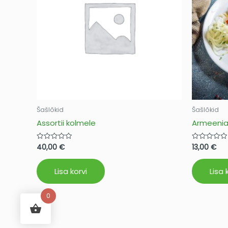
Šašlõkid
Šašlõkid
Assortii kolmele
Armeenia
40,00
€
13,00
€
Hinnanguga
Hinnanguga
0
0
/
/
5
5
Lisa korvi
Lisa 
0