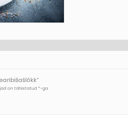
earibišašlõkk”
jad on tähistatud
*
-ga