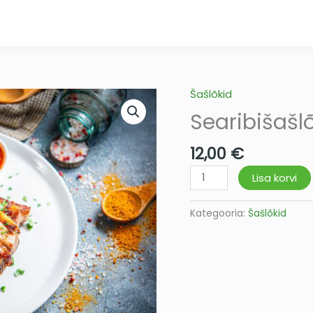
Šašlõkid
Searibišašlõkk
kogus
Searibišašl
12,00
€
Lisa korvi
Kategooria:
Šašlõkid