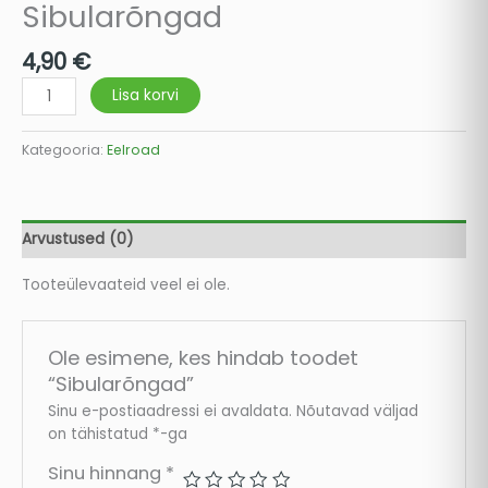
Sibularõngad
4,90
€
Lisa korvi
Kategooria:
Eelroad
Arvustused (0)
Tooteülevaateid veel ei ole.
Ole esimene, kes hindab toodet
“Sibularõngad”
Sinu e-postiaadressi ei avaldata.
Nõutavad väljad
on tähistatud
*
-ga
Sinu hinnang
*