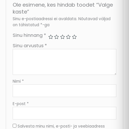
Ole esimene, kes hindab toodet “Valge
kaste”
Sinu e-postiaadressi ei avaldata.
Nõutavad väljad
on tähistatud
*
-ga
Sinu hinnang
*
Sinu arvustus
*
Nimi
*
E-post
*
Salvesta minu nimi, e-posti- ja veebiaadress