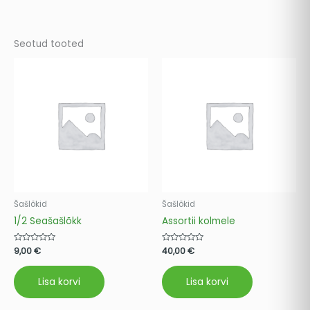
Seotud tooted
Šašlõkid
Šašlõkid
1/2 Seašašlõkk
Assortii kolmele
Hinnanguga
9,00
€
Hinnanguga
40,00
€
0
0
/
/
5
5
Lisa korvi
Lisa korvi