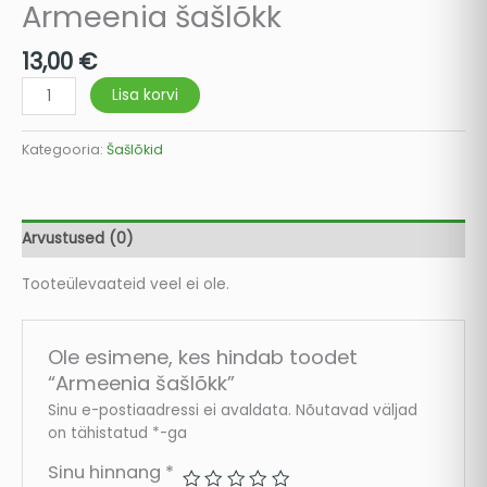
Armeenia šašlõkk
13,00
€
Lisa korvi
Kategooria:
Šašlõkid
Arvustused (0)
Tooteülevaateid veel ei ole.
Ole esimene, kes hindab toodet
“Armeenia šašlõkk”
Sinu e-postiaadressi ei avaldata.
Nõutavad väljad
on tähistatud
*
-ga
Sinu hinnang
*